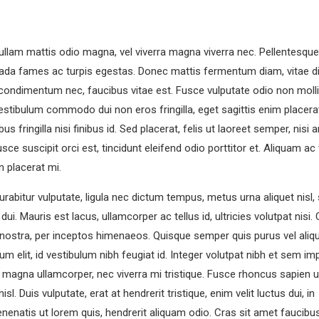
Nullam mattis odio magna, vel viverra magna viverra nec. Pellentesque
Engineering
suada fames ac turpis egestas. Donec mattis fermentum diam, vitae 
Car industry
 condimentum nec, faucibus vitae est. Fusce vulputate odio non moll
Vestibulum commodo dui non eros fringilla, eget sagittis enim placera
s fringilla nisi finibus id. Sed placerat, felis ut laoreet semper, nisi 
sce suscipit orci est, tincidunt eleifend odio porttitor et. Aliquam ac 
n placerat mi.
rabitur vulputate, ligula nec dictum tempus, metus urna aliquet nisl,
ui. Mauris est lacus, ullamcorper ac tellus id, ultricies volutpat nisi.
a nostra, per inceptos himenaeos. Quisque semper quis purus vel aliq
um elit, id vestibulum nibh feugiat id. Integer volutpat nibh et sem imp
 magna ullamcorper, nec viverra mi tristique. Fusce rhoncus sapien ul
sl. Duis vulputate, erat at hendrerit tristique, enim velit luctus dui, in
nenatis ut lorem quis, hendrerit aliquam odio. Cras sit amet faucibus
N: