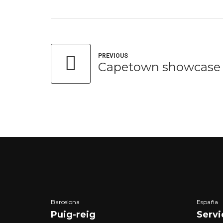
PREVIOUS
Capetown showcase
Barcelona
España
Puig-reig
Servi