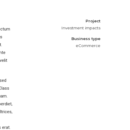
Project
Investment impacts
dictum
is
Business type
t.
eCommerce
ante
velit
 sed
 Class
uam.
erdiet,
trices,
 erat.