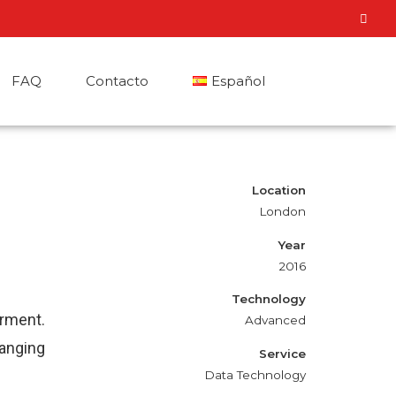
FAQ
Contacto
Español
Español
Location
English
London
Français
Year
2016
Italiano
Technology
erment.
Advanced
Català
hanging
Service
Data Technology