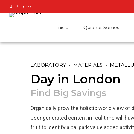
Puig Reig
Inicio
Quiénes Somos
LABORATORY
MATERIALS
METALL
Day in London
Find Big Savings
Organically grow the holistic world view of
User generated content in real-time will hav
fruit to identify a ballpark value added activit