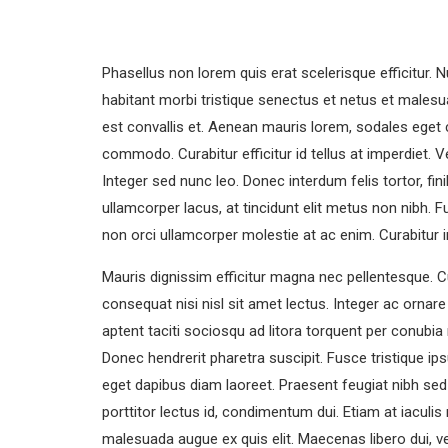
Phasellus non lorem quis erat scelerisque efficitur. 
habitant morbi tristique senectus et netus et male
est convallis et. Aenean mauris lorem, sodales eget
commodo. Curabitur efficitur id tellus at imperdiet. 
Integer sed nunc leo. Donec interdum felis tortor, finibu
ullamcorper lacus, at tincidunt elit metus non nibh. Fu
non orci ullamcorper molestie at ac enim. Curabitur i
Mauris dignissim efficitur magna nec pellentesque. Cu
consequat nisi nisl sit amet lectus. Integer ac ornare d
aptent taciti sociosqu ad litora torquent per conubi
Donec hendrerit pharetra suscipit. Fusce tristique ips
eget dapibus diam laoreet. Praesent feugiat nibh sed
porttitor lectus id, condimentum dui. Etiam at iaculis ni
malesuada augue ex quis elit. Maecenas libero dui, ve
DAY IN LONDON
TITLE:
DESCRIPTIO