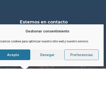
Estemos en contacto
Gestionar consentimiento
Contacta con nosotros
lizamos cookies para optimizar nuestro sitio web y nuestro servicio.
emar@grupoemar.com
lorca.
938381540
Acepto
Denegar
Preferencias
Laborables: 09-13 y 15-18