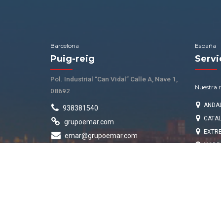
Barcelona
España
Puig-reig
Servi
Pol. Industrial “Can Vidal” Calle A, Nave 1,
Nuestra r
08692
ANDAL
938381540
CATALU
grupoemar.com
EXTR
emar@grupoemar.com
MADRI
Política de privacidad
Aviso legal
Política de cookies