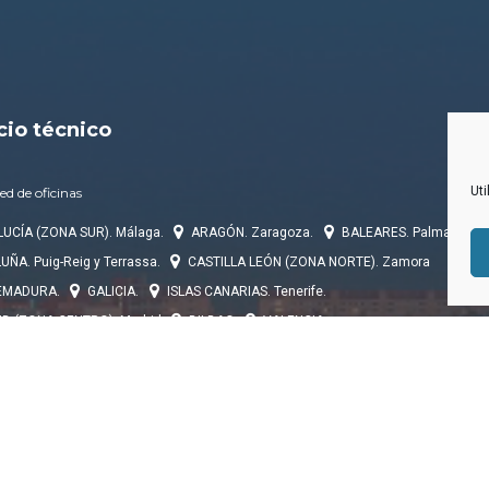
cio técnico
Uti
ed de oficinas
UCÍA (ZONA SUR). Málaga.
ARAGÓN. Zaragoza.
BALEARES. Palma de Mal
ÑA. Puig-Reig y Terrassa.
CASTILLA LEÓN (ZONA NORTE). Zamora
EMADURA.
GALICIA.
ISLAS CANARIAS. Tenerife.
D (ZONA CENTRO). Madrid
BILBAO
VALENCIA.