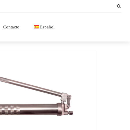
Contacto
Español
Español
English
Français
Italiano
Català