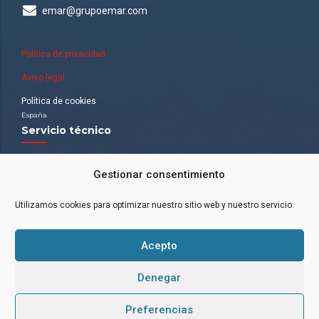
emar@grupoemar.com
Política de privacidad
Aviso legal
Política de cookies
España
Servicio técnico
Nuestra red de oficinas
Gestionar consentimiento
ANDALUCÍA (ZONA SUR). Málaga.
ARAGÓN. Zaragoza.
BALEARES. Palma de Mallorca.
Utilizamos cookies para optimizar nuestro sitio web y nuestro servicio.
CATALUÑA. Puig-Reig y Terrassa.
CASTILLA LEÓN (ZONA NORTE). Zamora
EXTREMADURA.
GALICIA.
ISLAS CANARIAS. Tenerife.
Acepto
MADRID (ZONA CENTRO). Madrid
BILBAO
VALENCIA.
Denegar
Estemos en contacto
Preferencias