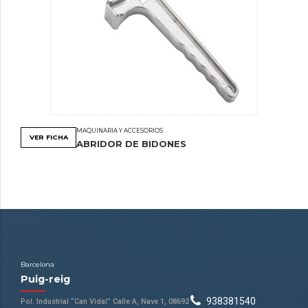
MAQUINARIA Y ACCESORIOS
VER FICHA
ABRIDOR DE BIDONES
Barcelona
Puig-reig
938381540
Pol. Industrial “Can Vidal” Calle A, Nave 1, 08692