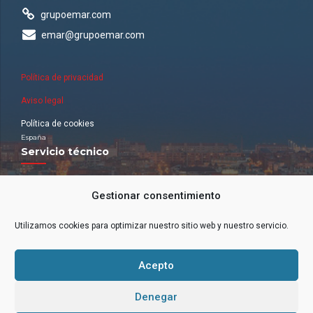
grupoemar.com
emar@grupoemar.com
Política de privacidad
Aviso legal
Política de cookies
España
Servicio técnico
Nuestra red de oficinas
Gestionar consentimiento
ANDALUCÍA (ZONA SUR). Málaga.
ARAGÓN. Zaragoza.
BALEARES. Palma de Mallorca.
Utilizamos cookies para optimizar nuestro sitio web y nuestro servicio.
CATALUÑA. Puig-Reig y Terrassa.
CASTILLA LEÓN (ZONA NORTE). Zamora
EXTREMADURA.
GALICIA.
ISLAS CANARIAS. Tenerife.
Acepto
MADRID (ZONA CENTRO). Madrid
BILBAO
VALENCIA.
Denegar