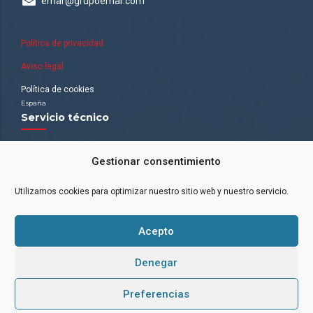
emar@grupoemar.com
Política de privacidad
Aviso legal
Política de cookies
España
Servicio técnico
Nuestra red de oficinas
Gestionar consentimiento
ANDALUCÍA (ZONA SUR). Málaga.
ARAGÓN. Zaragoza.
BALEARES. Palma de Mallorca.
Utilizamos cookies para optimizar nuestro sitio web y nuestro servicio.
CATALUÑA. Puig-Reig y Terrassa.
CASTILLA LEÓN (ZONA NORTE). Zamora
EXTREMADURA.
GALICIA.
ISLAS CANARIAS. Tenerife.
Acepto
MADRID (ZONA CENTRO). Madrid
BILBAO
VALENCIA.
Denegar
Estemos en contacto
Preferencias
Contacta con nosotros