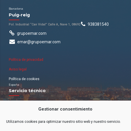
Barcelona
Puig-reig
938381540
Pol. Industrial “Can Vidal” Calle A, Nave 1, 08692
grupoemar.com
emar@grupoemar.com
Política de privacidad
Aviso legal
Política de cookies
España
Servicio técnico
Nuestra red de oficinas
Gestionar consentimiento
ANDALUCÍA (ZONA SUR). Málaga.
ARAGÓN. Zaragoza.
BALEARES. Palma de Mallorca.
Utilizamos cookies para optimizar nuestro sitio web y nuestro servicio.
CATALUÑA. Puig-Reig y Terrassa.