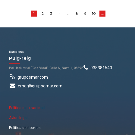
1
2
3
4
…
8
9
10
→
Barcelona
Puig-reig
938381540
Pol. Industrial “Can Vidal” Calle A, Nave 1, 08692
grupoemar.com
emar@grupoemar.com
Política de privacidad
Aviso legal
Política de cookies