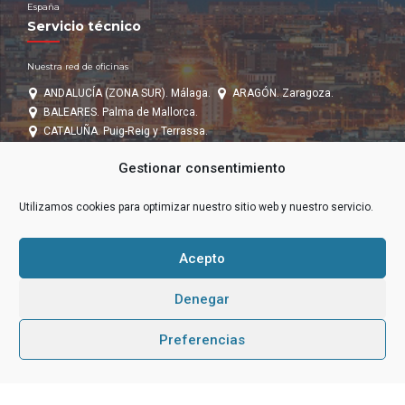
España
Servicio técnico
Nuestra red de oficinas
ANDALUCÍA (ZONA SUR). Málaga.
ARAGÓN. Zaragoza.
BALEARES. Palma de Mallorca.
CATALUÑA. Puig-Reig y Terrassa.
CASTILLA LEÓN (ZONA NORTE). Zamora
EXTREMADURA.
Gestionar consentimiento
GALICIA.
ISLAS CANARIAS. Tenerife.
MADRID (ZONA CENTRO). Madrid
BILBAO
VALENCIA.
Utilizamos cookies para optimizar nuestro sitio web y nuestro servicio.
Estemos en contacto
Acepto
Contacta con nosotros
Denegar
emar@grupoemar.com
938381540
Preferencias
Laborables: 09-13 y 15-18