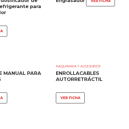
dosificador de
Engrasador
VER FICHA
refrigerante para
dor
HA
MAQUINARIA Y ACCESORIOS
E MANUAL PARA
ENROLLACABLES
S
AUTORRETRÁCTIL
HA
VER FICHA