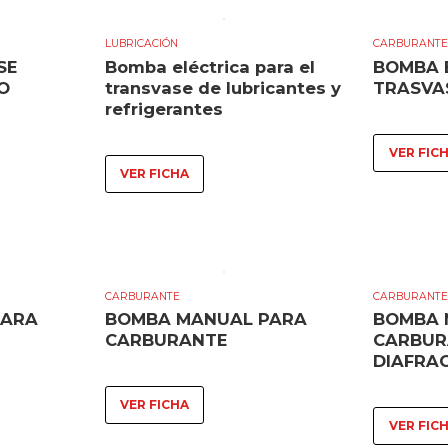
LUBRICACIÓN
CARBURANT
SE
Bomba eléctrica para el
BOMBA 
O
transvase de lubricantes y
TRASVA
refrigerantes
VER FIC
VER FICHA
CARBURANTE
CARBURANT
PARA
BOMBA MANUAL PARA
BOMBA 
CARBURANTE
CARBUR
DIAFRA
VER FICHA
VER FIC