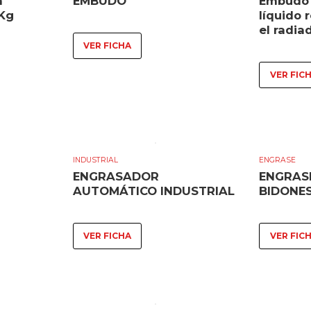
a
EMBUDO
Embudo 
0Kg
líquido 
el radia
VER FICHA
VER FIC
INDUSTRIAL
ENGRASE
ENGRASADOR
ENGRAS
AUTOMÁTICO INDUSTRIAL
BIDONE
VER FICHA
VER FIC