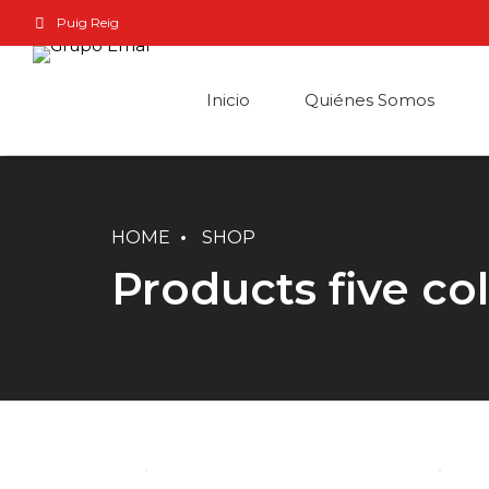
Puig Reig
Inicio
Quiénes Somos
HOME
SHOP
Products five c