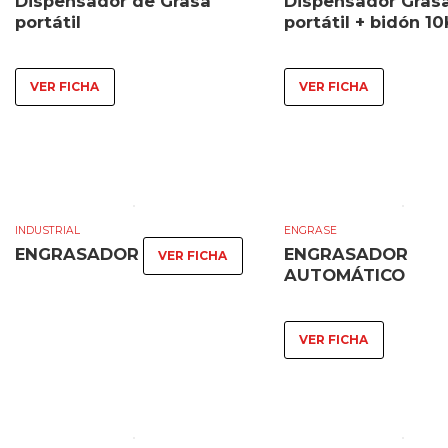
Dispensador de Grasa
Dispensador Gras
portátil
portátil + bidón 1
VER FICHA
VER FICHA
INDUSTRIAL
ENGRASE
ENGRASADOR
ENGRASADOR
VER FICHA
AUTOMÁTICO
VER FICHA